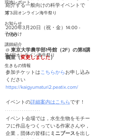
現地レポート
紹介する一般向けの科学イベントで
す．
第３回オンライン海牛祭り
お知らせ
2020年3月20日（祝・金）14:00 - 
子供向け
17:00 
講師紹介
@ 
東京大学農学部1号館（2F）の第8講
第4回オンライン海牛祭り
義室（
変更しました
）
生きもの情報
参加チケットは
こちらから
お申し込み
ください
https://kaigyumaturi2.peatix.com/
イベントの
詳細案内はこちら
です！
イベント会場では，水生生物をモチー
フに作品をつくっている作家さんや，
企業，団体の皆様に
ミニブース
を出し