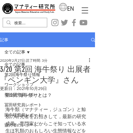
記事
全ての記事
2020年2月27日
読了時間: 3分
全ての記事
3/20 第2回 海牛祭り 出展者
第2回海牛祭り情報
『ペンギン大学』さん
ワークショップ
更新日：
2021年10月29日
菊池研究員レポート
第2回 海牛祭りとは？
冨田研究員レポート
海牛類（マナティー，ジュゴン）と鯨
田中研究員レポート
類の研究者をお招きして，最新の研究
成果，専門家だからこそ知っている水
協力者のレポート
生ほ乳類のおもしろい生態情報などを