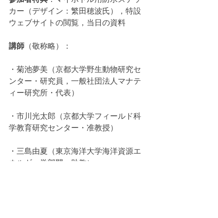
カー（デザイン：繁田穂波氏），特設
ウェブサイトの閲覧，当日の資料
講師
（敬称略）：
・菊池夢美（京都大学野生動物研究セ
ンター・研究員，一般社団法人マナテ
ィー研究所・代表）
・市川光太郎（京都大学フィールド科
学教育研究センター・准教授）
・三島由夏（東京海洋大学海洋資源エ
ネルギー学部門・助教）
・芦刈 治将（元鳥羽水族館，現サンシ
ャイン水族館）