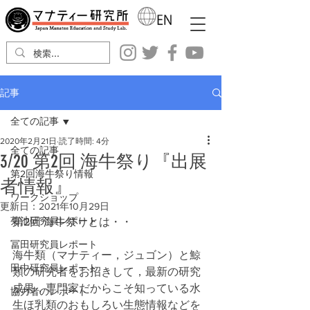
記事
全ての記事
2020年2月21日
読了時間: 4分
全ての記事
3/20 第2回 海牛祭り『出展
第2回海牛祭り情報
者情報』
ワークショップ
更新日：
2021年10月29日
菊池研究員レポート
第2回 海牛祭りとは・・
冨田研究員レポート
海牛類（マナティー，ジュゴン）と鯨
田中研究員レポート
類の研究者をお招きして，最新の研究
成果，専門家だからこそ知っている水
協力者のレポート
生ほ乳類のおもしろい生態情報などを