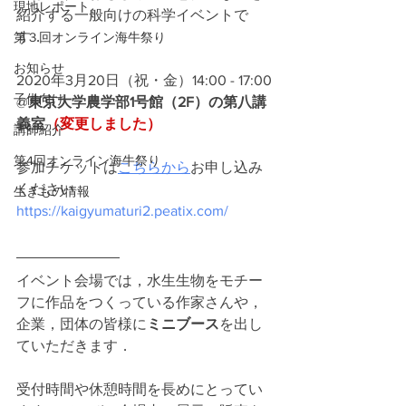
現地レポート
紹介する一般向けの科学イベントで
す．
第３回オンライン海牛祭り
お知らせ
2020年3月20日（祝・金）14:00 - 17:00
子供向け
@
東京大学農学部1号館（2F）の第八講
義室
（変更しました）
講師紹介
第4回オンライン海牛祭り
参加チケットは
こちらから
お申し込み
ください
生きもの情報
https://kaigyumaturi2.peatix.com/
イベント会場では，水生生物をモチー
フに作品をつくっている作家さんや，
企業，団体の皆様に
ミニブース
を出し
ていただきます．
受付時間や休憩時間を長めにとってい