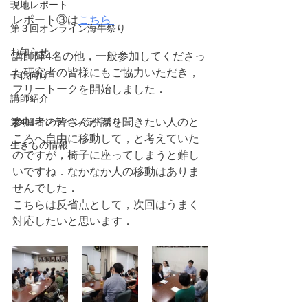
現地レポート
レポート③は
こちら 
第３回オンライン海牛祭り
お知らせ
講師陣4名の他，一般参加してくださっ
た研究者の皆様にもご協力いただき，
子供向け
フリートークを開始しました．
講師紹介
第4回オンライン海牛祭り
参加者の皆さんが話を聞きたい人のと
ころへ自由に移動して，と考えていた
生きもの情報
のですが，椅子に座ってしまうと難し
いですね．なかなか人の移動はありま
せんでした．
こちらは反省点として，次回はうまく
対応したいと思います．