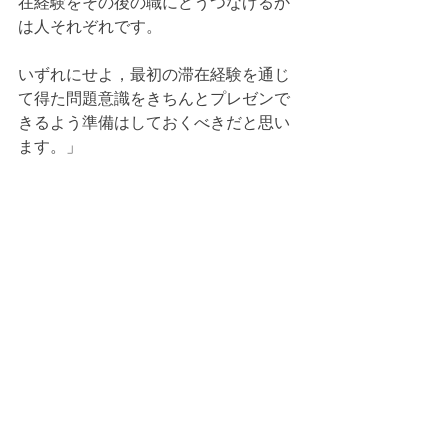
在経験をその後の職にどうつなげるか
は人それぞれです。
いずれにせよ，最初の滞在経験を通じ
て得た問題意識をきちんとプレゼンで
きるよう準備はしておくべきだと思い
ます。」
ご参加いただいた皆様，本当にありが
とうございました！
これからもワークショップの機会を作
っていきますので，また皆様にお会い
できるのを楽しみにしています．
ワークショップ