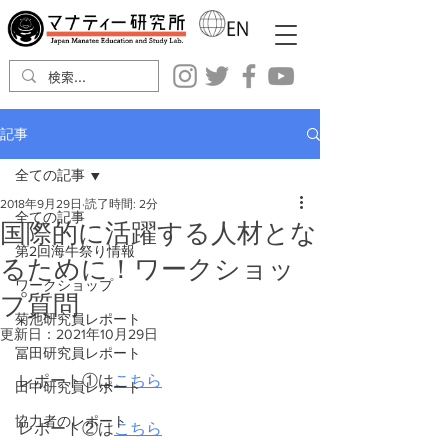
記事
全ての記事
2018年9月29日
読了時間: 2分
全ての記事
国際的に活躍する人材とな
第2回海牛祭り情報
るために！ワークショッ
ワークショップ
プ質問
菊池研究員レポート
更新日：
2021年10月29日
冨田研究員レポート
レポート①は
こちら
田中研究員レポート
協力者のレポート
レポート②は
こちら