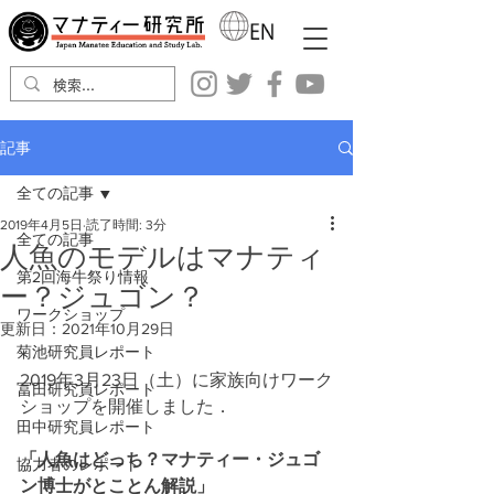
記事
全ての記事
2019年4月5日
読了時間: 3分
全ての記事
人魚のモデルはマナティ
第2回海牛祭り情報
ー？ジュゴン？
ワークショップ
更新日：
2021年10月29日
菊池研究員レポート
2019年3月23日（土）に家族向けワーク
冨田研究員レポート
ショップを開催しました．
田中研究員レポート
「人魚はどっち？マナティー・ジュゴ
協力者のレポート
ン博士がとことん解説」