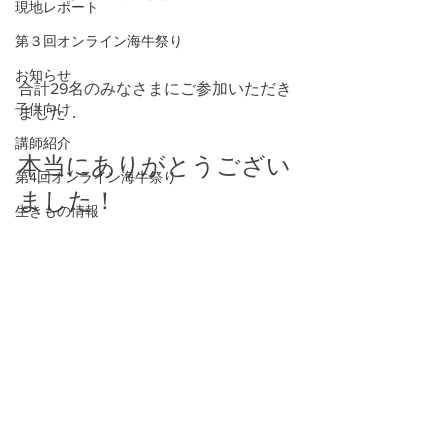
現地レポート
第３回オンライン海牛祭り
お知らせ
合計29名のみなさまにご参加いただき
子供向け
ました．
講師紹介
本当にありがとうござい
第4回オンライン海牛祭り
ました！
生きもの情報