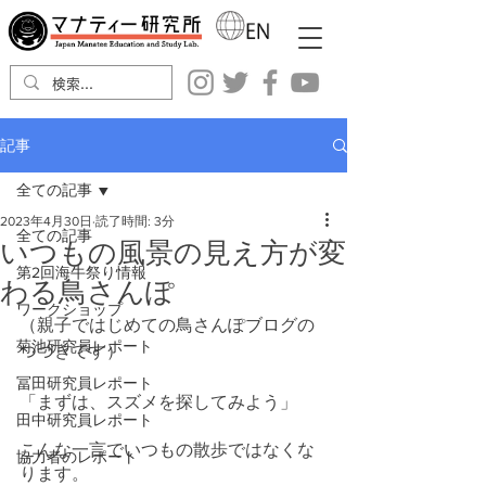
記事
全ての記事
2023年4月30日
読了時間: 3分
全ての記事
いつもの風景の見え方が変
第2回海牛祭り情報
わる鳥さんぽ
ワークショップ
（親子ではじめての鳥さんぽブログの
菊池研究員レポート
つづきです）
冨田研究員レポート
「まずは、スズメを探してみよう」
田中研究員レポート
こんな一言でいつもの散歩ではなくな
協力者のレポート
ります。