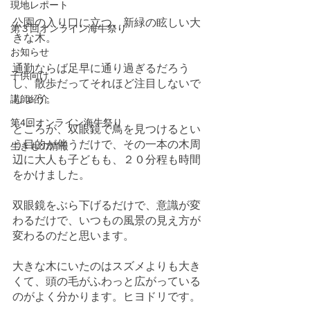
現地レポート
公園の入り口に立つ、新緑の眩しい大
第３回オンライン海牛祭り
きな木。
お知らせ
通勤ならば足早に通り過ぎるだろう
子供向け
し、散歩だってそれほど注目しないで
しょう。
講師紹介
第4回オンライン海牛祭り
ところが、双眼鏡で鳥を見つけるとい
う目的が伴うだけで、その一本の木周
生きもの情報
辺に大人も子どもも、２０分程も時間
をかけました。
双眼鏡をぶら下げるだけで、意識が変
わるだけで、いつもの風景の見え方が
変わるのだと思います。
大きな木にいたのはスズメよりも大き
くて、頭の毛がふわっと広がっている
のがよく分かります。ヒヨドリです。