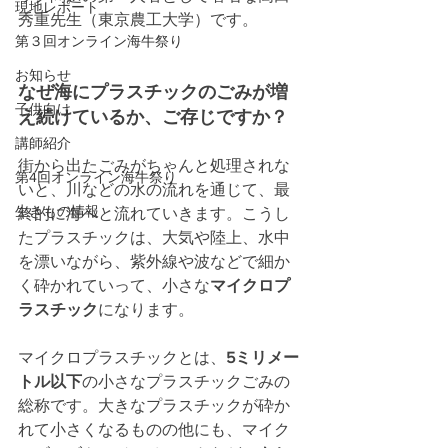
現地レポート
秀重先生（東京農工大学）です。
第３回オンライン海牛祭り
お知らせ
なぜ海にプラスチックのごみが増
子供向け
え続けているか、ご存じですか？
講師紹介
街から出たごみがちゃんと処理されな
第4回オンライン海牛祭り
いと、川などの水の流れを通じて、最
生きもの情報
終的に海へと流れていきます。こうし
たプラスチックは、大気や陸上、水中
を漂いながら、紫外線や波などで細か
く砕かれていって、小さな
マイクロプ
ラスチック
になります。
マイクロプラスチックとは、
5ミリメー
トル以下
の小さなプラスチックごみの
総称です。大きなプラスチックが砕か
れて小さくなるものの他にも、マイク