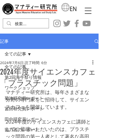
記事
全ての記事
2024年7月6日
読了時間: 6分
全ての記事
2024年度サイエンスカフェ
第2回海牛祭り情報
「プラスチック問題」
ワークショップ
マナティー研究所は、毎年さまざまな
菊池研究員レポート
分野の専門家をご招待して、サイエン
スカフェを開催しています。
冨田研究員レポート
田中研究員レポート
2024年度のサイエンスカフェに講師と
してご登壇いただいたのは、プラスチ
協力者のレポート
ック問題の第一人者として著名な高田