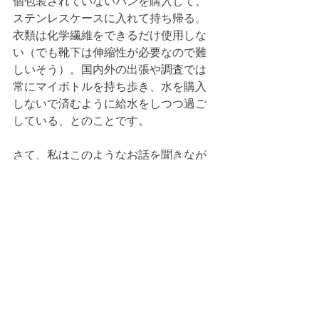
個包装されていないパンを購入して、
ステンレスケースに入れて持ち帰る。
衣類は化学繊維をできるだけ使用しな
い（でも靴下は伸縮性が必要なので難
しいそう）。国内外の出張や調査では
常にマイボトルを持ち歩き、水を購入
しないで済むように給水をしつつ過ご
している、とのことです。
さて、私はこのようなお話を聞きなが
ら、先生とご一緒したカレー屋さんで
出されたおしぼりの袋を開けて使って
しまいました。先生はそれを使わず、
ご自身のハンカチやティッシュを使っ
ていらっしゃいます。
プラスチックはあまりにも生活に馴染
みすぎています。
気を引き締めていな
いと、たいして必要ないものでもつい