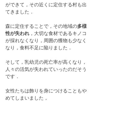
ができて，その近くに定住する村も出
てきました．
森に定住することで，その地域の
多様
性が失われ
，大切な食材であるキノコ
が採れなくなり，周囲の獲物も少なく
なり，食料不足に陥りました．
そして，乳幼児の死亡率が高くなり，
人々の活気が失われていったのだそう
です．
女性たちは飾りを身につけることもや
めてしまいました，
そんな悲しい状況で，ISAによるキノコ
のプロジェクトが開始したことで，少
しづつ生活が改善されて，人々に活気
が戻り，女性たちもビーズ細工の飾り