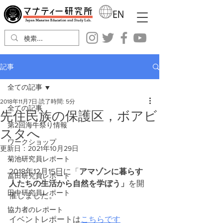
記事
全ての記事
2018年11月7日
読了時間: 5分
全ての記事
先住民族の保護区，ボアビ
第2回海牛祭り情報
スタへ
ワークショップ
更新日：
2021年10月29日
菊池研究員レポート
2018年12月15日に「
アマゾンに暮らす
冨田研究員レポート
人たちの生活から自然を学ぼう」
を開
田中研究員レポート
催しました。
協力者のレポート
イベントレポートは
こちらです