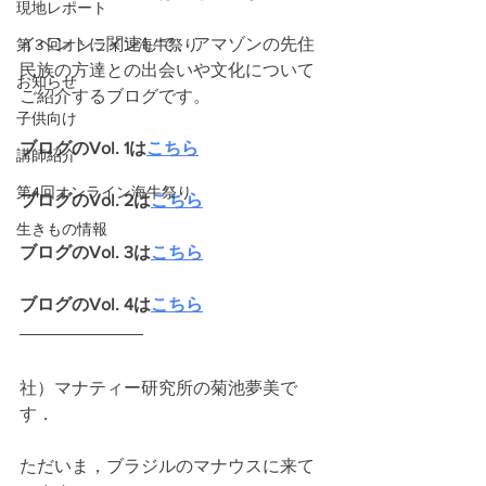
現地レポート
イベントに関連して、アマゾンの先住
第３回オンライン海牛祭り
民族の方達との出会いや文化について
お知らせ
ご紹介するブログです。
子供向け
ブログのVol. 1は
こちら
講師紹介
第4回オンライン海牛祭り
ブログのVol. 2は
こちら
生きもの情報
ブログのVol. 3は
こちら
ブログのVol. 4は
こちら
社）マナティー研究所の菊池夢美で
す．
ただいま，ブラジルのマナウスに来て