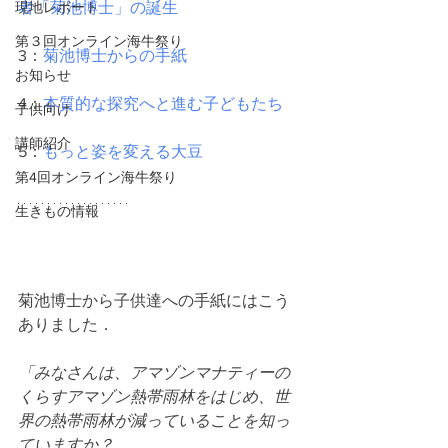
現地レポート
者「菊池博士」の誕生
第３回オンライン海牛祭り
3：
菊池博士からの手紙
お知らせ
4：
本質的な探究へと進む子どもたち
子供向け
講師紹介
5：
もっと姿を変える大豆
第4回オンライン海牛祭り
生きもの情報
菊池博士から子供達への手紙にはこう
ありました．
「みなさんは、アマゾンマナティーの
くらすアマゾン熱帯雨林をはじめ、世
界の熱帯雨林が減っていることを知っ
ていますか？