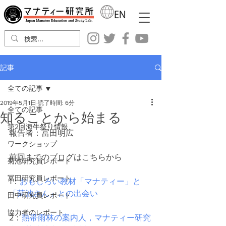
記事
全ての記事
2019年5月1日
読了時間: 6分
全ての記事
知ることから始まる
第2回海牛祭り情報
報告者：冨田明広
ワークショップ
前回までのブログはこちらから
菊池研究員レポート
冨田研究員レポート
1：
おもしろい教材「マナティー」と
「菊池さん」との出会い
田中研究員レポート
協力者のレポート
2：
熱帯雨林の案内人，マナティー研究