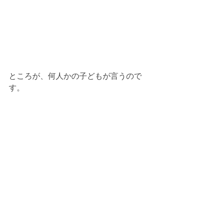
ところが、何人かの子どもが言うので
す。
「全校に伝えよう。学習発表会で劇に
して、全校に伝えよう！」
と。
この問題はもっと多くの人が知るべき
だし、伝えることが今できる重要なこ
となのではないかと。
本校では学習発表会があります。