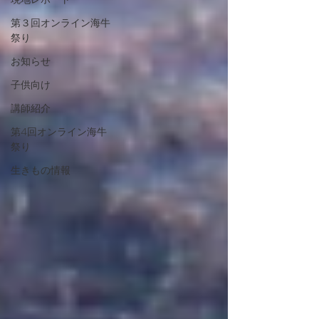
第３回オンライン海牛
祭り
お知らせ
子供向け
講師紹介
第4回オンライン海牛
祭り
生きもの情報