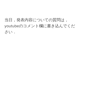
当日，発表内容についての質問は，
youtubeのコメント欄に書き込んでくだ
さい．
質問を抜粋して，講師の方に回答して
もらいます．
また，答えきれないものについては，
後ほど講師から回答をもらう予定です
ので，ぜひコメント欄を盛り上げてく
ださい！
水生ほ乳類ファンのみなさま！