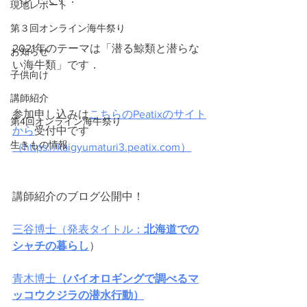
現地レポート
第３回オンライン海牛祭り
2021年のテーマは「潜る鯨類と潜らな
お知らせ
い海牛類」です．
子供向け
講師紹介
参加申し込みは
こちらのPeatixのサイト
第4回オンライン海牛祭り
から
受付中です
生きもの情報
（https://kaigyumaturi3.peatix.com）
講師紹介のブログ公開中！
三谷博士（発表タイトル：
北海道での
シャチの暮らし
）
青木博士
（バイオロギングで調べるマ
ッコウクジラの潜水行動）