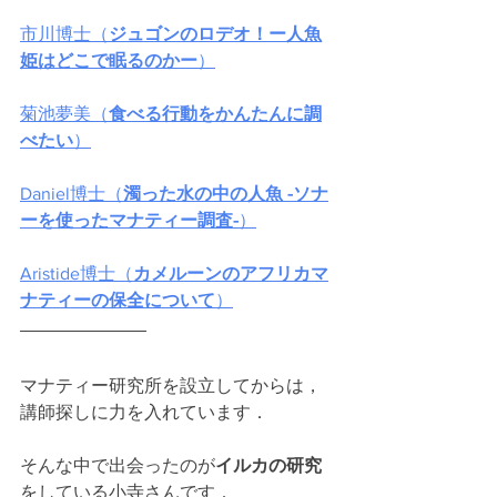
市川博士（
ジュゴンのロデオ！ー人魚
姫はどこで眠るのかー
）
菊池夢美（
食べる行動をかんたんに調
べたい
）
Daniel博士（
濁った水の中の人魚 -ソナ
ーを使ったマナティー調査-
）
Aristide博士（
カメルーンのアフリカマ
ナティーの保全について
）
マナティー研究所を設立してからは，
講師探しに力を入れています．
そんな中で出会ったのが
イルカの研究
をしている小寺さんです．