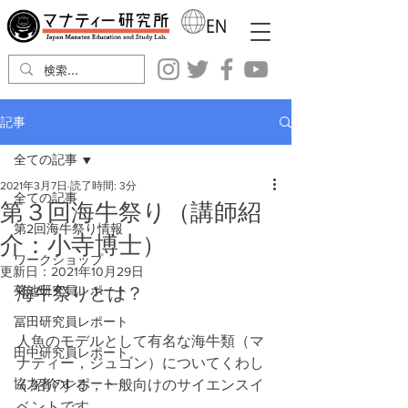
記事
全ての記事
2021年3月7日
読了時間: 3分
全ての記事
第３回海牛祭り（講師紹
第2回海牛祭り情報
介：小寺博士）
ワークショップ
更新日：
2021年10月29日
海牛祭りとは？
菊池研究員レポート
冨田研究員レポート
人魚のモデルとして有名な海牛類（マ
田中研究員レポート
ナティー，ジュゴン）についてくわし
協力者のレポート
く紹介する，一般向けのサイエンスイ
ベントです．