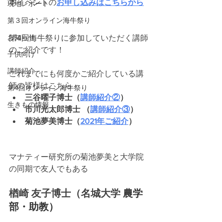
本イベントの
お申し込みはこちらから
現地レポート
第３回オンライン海牛祭り
お知らせ
第4回海牛祭りに参加していただく講師
のご紹介です！
子供向け
講師紹介
これまでにも何度かご紹介している講
師の皆様はこちら
第4回オンライン海牛祭り
三谷曜子博士（
講師紹介②
）
生きもの情報
市川光太郎博士 （
講師紹介③
）
菊池夢美博士（
2021年ご紹介
）
マナティー研究所の菊池夢美と大学院
の同期で友人でもある
楢崎 友子博士（名城大学 
農学
部・助教）