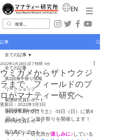
記事
全ての記事
2022年2月28日
読了時間: 4分
全ての記事
ウミガメからザトウクジ
第2回海牛祭り情報
ラまで、フィールドのプ
ワークショップ
ロがマナティー研究へ
菊池研究員レポート
更新日：
2022年3月3日
冨田研究員レポート
2022年3月12日（土）-13日（日）に第4
回オンライン海牛祭りを開催します！
田中研究員レポート
協力者のレポート
マナティー研究所が
楽しみに♪
している